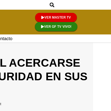
VER MASTER TV
VER GF TV VIVO!
ntacto
 AL ACERCARSE
URIDAD EN SUS
M