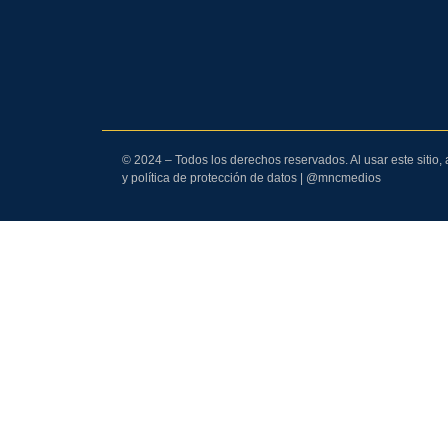
© 2024 – Todos los derechos reservados. Al usar este sitio,
y política de protección de datos | @mncmedios