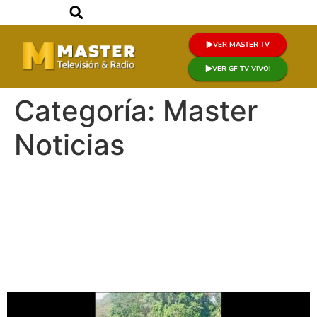
VER MASTER TV
VER GF TV VIVO!
Categoría:
Master
Noticias
REALIZAN BÚSQUEDA DE
JOVEN QUE SE AHOGÓ EN
EL RÍO MAYO EN
CUÑUMBUQUE