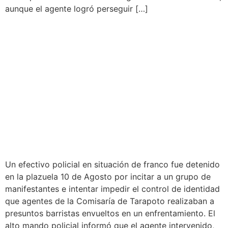
aunque el agente logró perseguir […]
DETIENEN A POLICÍA EN
FRANCO TRAS
OBSTACULIZAR
INTERVENCIÓN A
PRESUNTOS BARRISTAS
EN TARAPOTO
Un efectivo policial en situación de franco fue detenido
en la plazuela 10 de Agosto por incitar a un grupo de
manifestantes e intentar impedir el control de identidad
que agentes de la Comisaría de Tarapoto realizaban a
presuntos barristas envueltos en un enfrentamiento. El
alto mando policial informó que el agente intervenido,