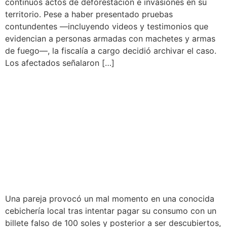
continuos actos de deforestación e invasiones en su
territorio. Pese a haber presentado pruebas
contundentes —incluyendo videos y testimonios que
evidencian a personas armadas con machetes y armas
de fuego—, la fiscalía a cargo decidió archivar el caso.
Los afectados señalaron […]
PAREJA SE RETIRA SIN
PAGAR DE CEBICHERÍA
TRAS INTENTAR
CANCELAR CONSUMO
CON BILLETE FALSO
Una pareja provocó un mal momento en una conocida
cebichería local tras intentar pagar su consumo con un
billete falso de 100 soles y posterior a ser descubiertos,