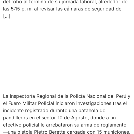
del robo al término de su jornada laboral, alrededor de
las 5:15 p. m. al revisar las cámaras de seguridad del
[…]
INVESTIGAN A POLICÍA AL
QUE LE ARREBATARON SU
ARMA DE FUEGO DURANTE
ENFRENTAMENTO EN 10 DE
AGOSTO
La Inspectoría Regional de la Policía Nacional del Perú y
el Fuero Militar Policial iniciaron investigaciones tras el
incidente registrado durante una batahola de
pandilleros en el sector 10 de Agosto, donde a un
efectivo policial le arrebataron su arma de reglamento
—una pistola Pietro Beretta cargada con 15 municiones,