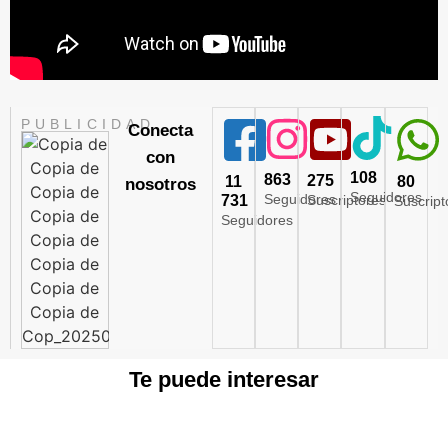
PUBLICIDAD
Conecta
con
108
863
275
11
80
nosotros
Seguidores
Seguidores
731
Suscriptores
Suscript
Seguidores
Te puede interesar