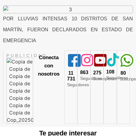
POR LLUVIAS INTENSAS 10 DISTRITOS DE SAN
MARTÍN, FUERON DECLARADOS EN ESTADO DE
EMERGENCIA
PUBLICIDAD
Conecta
con
108
863
275
11
80
nosotros
Seguidores
Seguidores
731
Suscriptores
Suscript
Seguidores
Te puede interesar