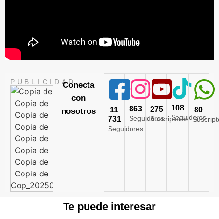
PUBLICIDAD
Conecta
con
108
863
275
11
80
nosotros
Seguidores
Seguidores
731
Suscriptores
Suscript
Seguidores
Te puede interesar