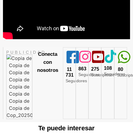
PUBLICIDAD
Conecta
con
108
863
275
11
80
nosotros
Seguidores
Seguidores
731
Suscriptores
Suscript
Seguidores
Te puede interesar