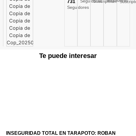
Seguidores
Seguidores
731
Suscriptores
Suscript
Seguidores
Te puede interesar
INSEGURIDAD TOTAL EN TARAPOTO: ROBAN