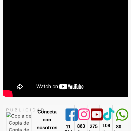
PUBLICIDAD
Conecta
con
108
863
275
11
80
nosotros