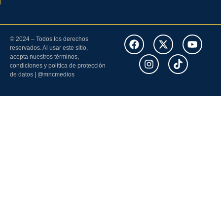
© 2024 – Todos los derechos
reservados. Al usar este sitio,
acepta nuestros términos,
condiciones y política de protección
de datos | @mncmedios