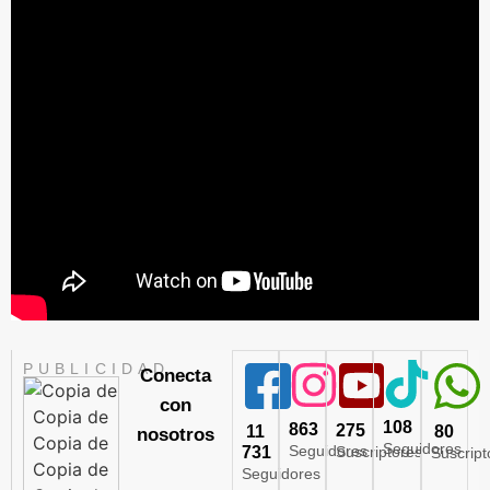
PUBLICIDAD
Conecta
con
108
863
275
11
80
nosotros
Seguidores
Seguidores
731
Suscriptores
Suscript
Seguidores