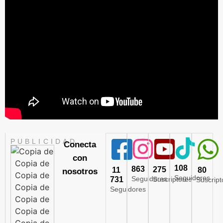
PUBLICIDAD
Conecta
con
108
863
275
11
80
nosotros
Seguidores
Seguidores
731
Suscriptores
Suscript
Seguidores