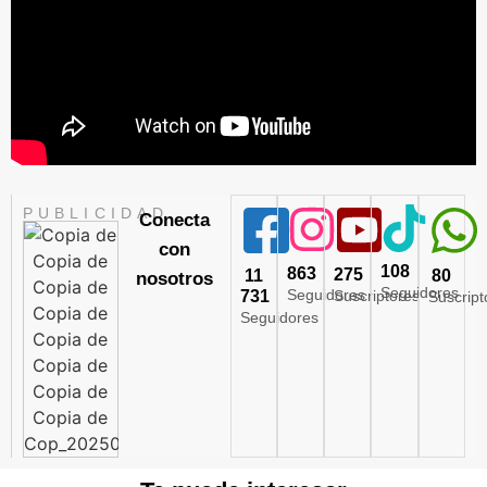
PUBLICIDAD
Conecta
con
108
863
275
11
80
nosotros
Seguidores
Seguidores
731
Suscriptores
Suscript
Seguidores