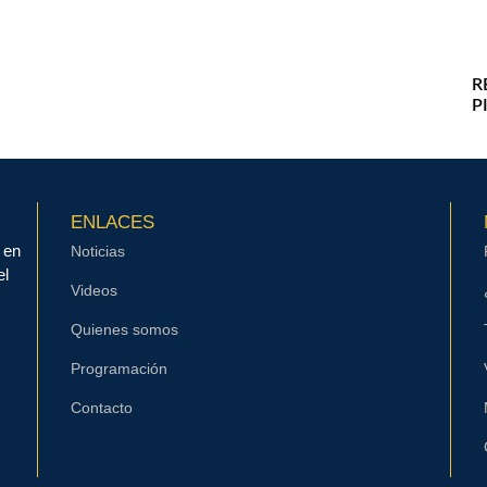
R
P
ENLACES
 en
Noticias
el
Videos
Quienes somos
Programación
Contacto