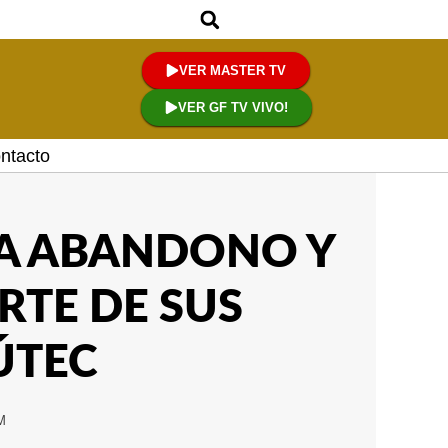
VER MASTER TV
VER GF TV VIVO!
ntacto
A ABANDONO Y
RTE DE SUS
ÚTEC
M