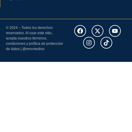
© 2024 – Todos los derechos
reservados. Al usar este sitio,
acepta nuestros términos,
condiciones y política de protección
de datos | @mncmedios