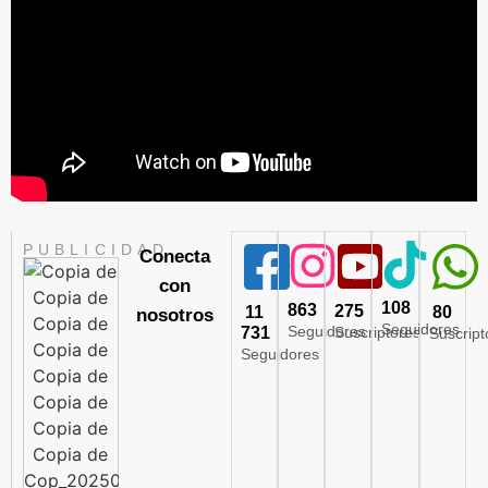
PUBLICIDAD
Conecta
con
108
863
275
11
80
nosotros
Seguidores
Seguidores
731
Suscriptores
Suscript
Seguidores