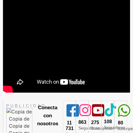
PUBLICIDAD
Conecta
con
108
863
275
11
80
nosotros
Seguidores
Seguidores
731
Suscriptores
Suscript