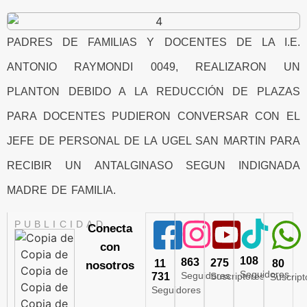
PADRES DE FAMILIAS Y DOCENTES DE LA I.E.
ANTONIO RAYMONDI 0049, REALIZARON UN
PLANTON DEBIDO A LA REDUCCIÓN DE PLAZAS
PARA DOCENTES PUDIERON CONVERSAR CON EL
JEFE DE PERSONAL DE LA UGEL SAN MARTIN PARA
RECIBIR UN ANTALGINASO SEGUN INDIGNADA
MADRE DE FAMILIA.
PUBLICIDAD
Conecta
con
108
863
275
11
80
nosotros
Seguidores
Seguidores
731
Suscriptores
Suscript
Seguidores