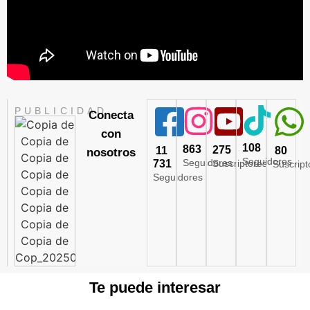
PUBLICIDAD
Conecta
con
108
863
275
11
80
nosotros
Seguidores
Seguidores
731
Suscriptores
Suscript
Seguidores
Te puede interesar