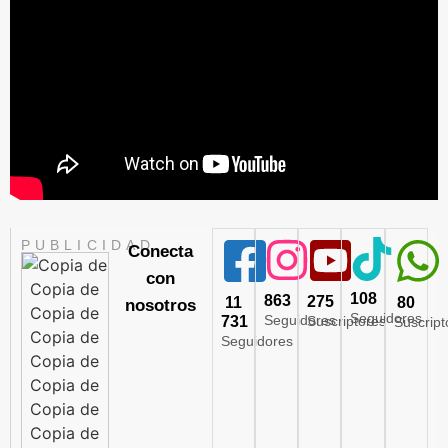
PUBLICIDAD
Conecta
con
108
863
275
11
80
nosotros
Seguidores
Seguidores
731
Suscriptores
Suscript
Seguidores