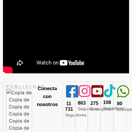
PUBLICIDAD
Conecta
con
108
863
275
11
80
nosotros
Seguidores
Seguidores
731
Suscriptores
Suscript
Seguidores