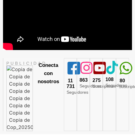
PUBLICIDAD
Conecta
con
108
863
275
11
80
nosotros
Seguidores
Seguidores
731
Suscriptores
Suscript
Seguidores