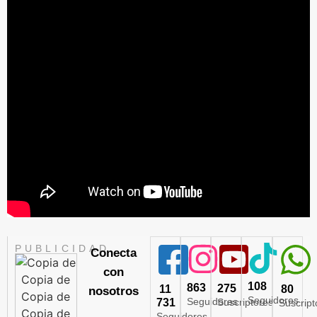
PUBLICIDAD
Conecta
con
108
863
275
11
80
nosotros
Seguidores
Seguidores
731
Suscriptores
Suscript
Seguidores