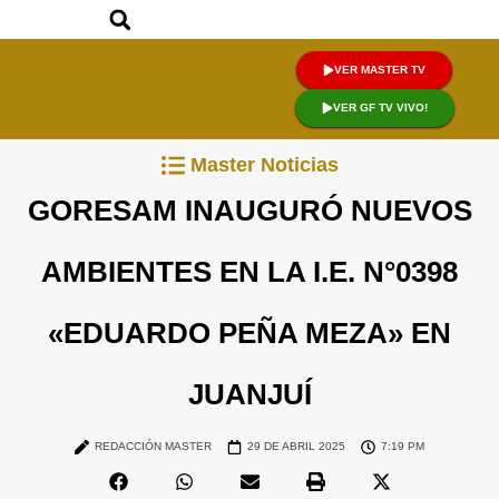
VER MASTER TV
VER GF TV VIVO!
Master Noticias
GORESAM INAUGURÓ NUEVOS
AMBIENTES EN LA I.E. N°0398
«EDUARDO PEÑA MEZA» EN
JUANJUÍ
REDACCIÓN MASTER
29 DE ABRIL 2025
7:19 PM