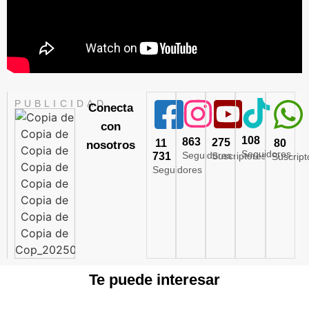
PUBLICIDAD
Conecta
con
108
863
275
11
80
nosotros
Seguidores
Seguidores
731
Suscriptores
Suscript
Seguidores
Te puede interesar