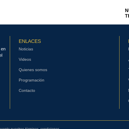
N
T
ENLACES
 en
Noticias
el
Videos
Quienes somos
Programación
Contacto
 acepta nuestros términos, condiciones