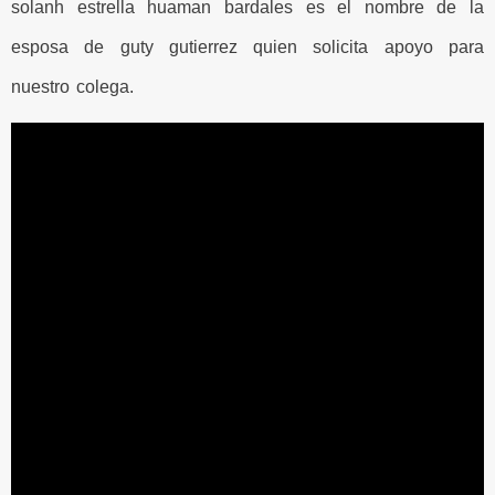
solanh estrella huaman bardales es el nombre de la
esposa de guty gutierrez quien solicita apoyo para
nuestro colega.