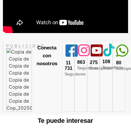
PUBLICIDAD
Conecta
con
108
863
275
11
80
nosotros
Seguidores
Seguidores
731
Suscriptores
Suscript
Seguidores
Te puede interesar