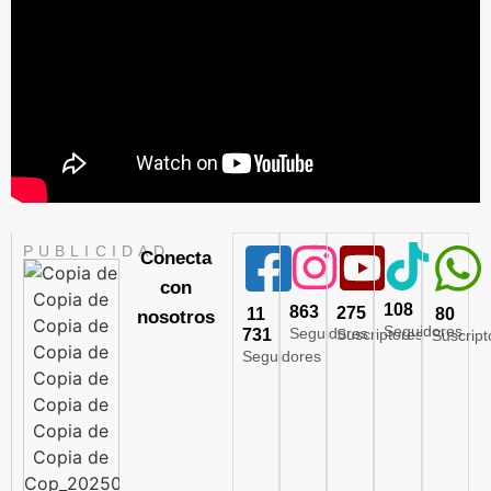
PUBLICIDAD
Conecta
con
108
863
275
11
80
nosotros
Seguidores
Seguidores
731
Suscriptores
Suscript
Seguidores