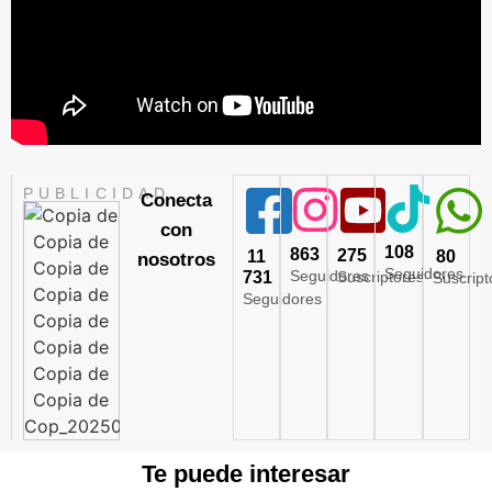
PUBLICIDAD
Conecta
con
108
863
275
11
80
nosotros
Seguidores
Seguidores
731
Suscriptores
Suscript
Seguidores
Te puede interesar