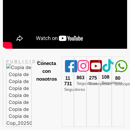
PUBLICIDAD
Conecta
con
108
863
275
11
80
nosotros
Seguidores
Seguidores
731
Suscriptores
Suscript
Seguidores