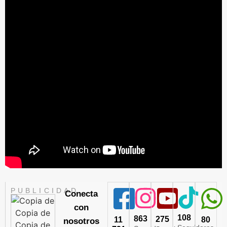
PUBLICIDAD
Conecta
con
108
863
275
11
80
nosotros