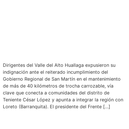
EN YURIMAGUAS EXIGEN
AL GOBIERNO REGIONAL
CUMPLIR MANTENIMIENTO
DE LA CARRETERA TUPAC
AMARU
Dirigentes del Valle del Alto Huallaga expusieron su
indignación ante el reiterado incumplimiento del
Gobierno Regional de San Martín en el mantenimiento
de más de 40 kilómetros de trocha carrozable, vía
clave que conecta a comunidades del distrito de
Teniente César López y apunta a integrar la región con
Loreto (Barranquita). El presidente del Frente […]
DICTAN SIETE DÍAS DE