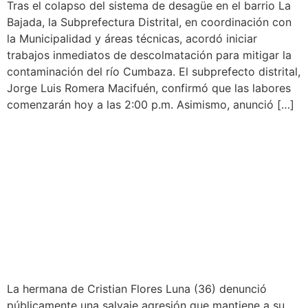
Tras el colapso del sistema de desagüe en el barrio La
Bajada, la Subprefectura Distrital, en coordinación con
la Municipalidad y áreas técnicas, acordó iniciar
trabajos inmediatos de descolmatación para mitigar la
contaminación del río Cumbaza. El subprefecto distrital,
Jorge Luis Romera Macifuén, confirmó que las labores
comenzarán hoy a las 2:00 p.m. Asimismo, anunció […]
FAMILIARES EXIGEN
JUSTICIA POR BRUTAL
AGRESIÓN CONTRA
HOMBRE QUE PERMANECE
EN UCI
La hermana de Cristian Flores Luna (36) denunció
públicamente una salvaje agresión que mantiene a su