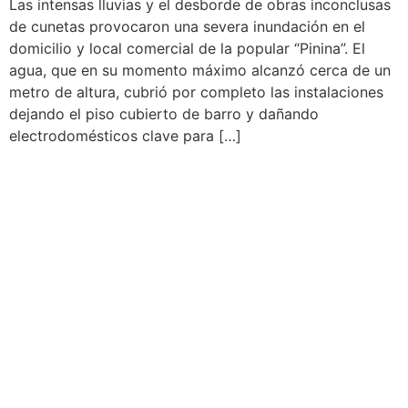
Las intensas lluvias y el desborde de obras inconclusas
de cunetas provocaron una severa inundación en el
domicilio y local comercial de la popular “Pinina”. El
agua, que en su momento máximo alcanzó cerca de un
metro de altura, cubrió por completo las instalaciones
dejando el piso cubierto de barro y dañando
electrodomésticos clave para […]
SAN ANTONIO DE
CUMBAZA: INICIAN
TRABAJOS DE
DESCOLMATACIÓN PARA
FRENAR CONTAMINACIÓN
DEL RÍO