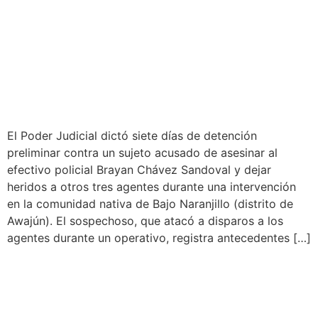
DETENCIÓN PRELIMINAR
CONTRA SUJETO QUE
ASESINÓ A POLICÍA EN
BAJO NARANJILLO
El Poder Judicial dictó siete días de detención
preliminar contra un sujeto acusado de asesinar al
efectivo policial Brayan Chávez Sandoval y dejar
heridos a otros tres agentes durante una intervención
en la comunidad nativa de Bajo Naranjillo (distrito de
Awajún). El sospechoso, que atacó a disparos a los
agentes durante un operativo, registra antecedentes […]
VECINOS EXIGE URGENTE
DE ALCANTARILLADO Y