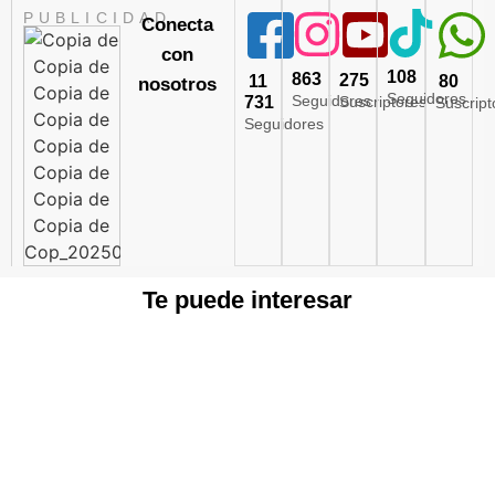
PUBLICIDAD
Conecta
con
108
863
275
11
80
nosotros
Seguidores
Seguidores
731
Suscriptores
Suscript
Seguidores
Te puede interesar