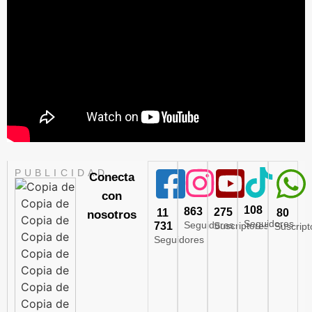
PUBLICIDAD
Conecta
con
108
863
275
11
80
nosotros
Seguidores
Seguidores
731
Suscriptores
Suscript
Seguidores