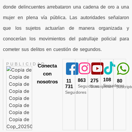
donde delincuentes arrebataron una cadena de oro a una
mujer en plena vía pública. Las autoridades señalaron
que los sujetos actuarían de manera organizada y
conocerían los movimientos del patrullaje policial para
cometer sus delitos en cuestión de segundos.
PUBLICIDAD
Conecta
con
108
863
275
11
80
nosotros
Seguidores
Seguidores
731
Suscriptores
Suscript
Seguidores