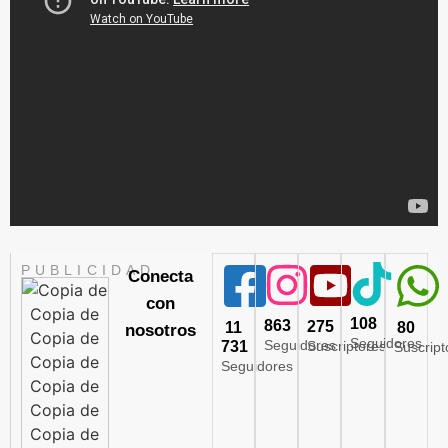
PUBLICIDAD
Conecta
con
108
863
275
11
80
nosotros
Seguidores
Seguidores
731
Suscriptores
Suscript
Seguidores