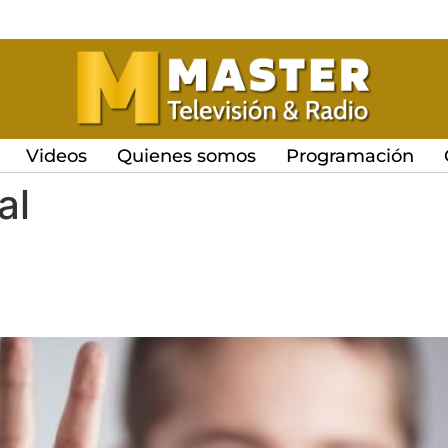
Videos
Quienes somos
Programación
al
o enseñar a nuestros hijos a 
o?